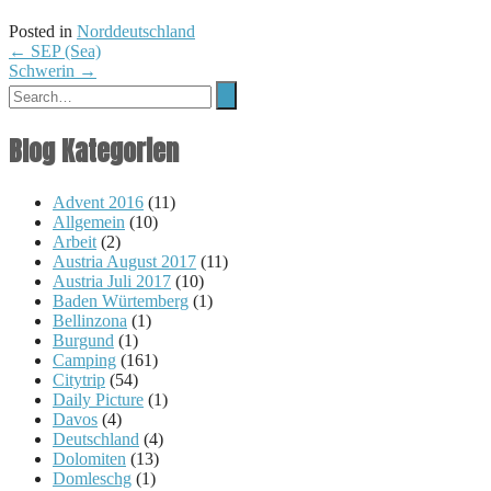
Posted in
Norddeutschland
Post
←
SEP (Sea)
Schwerin
→
navigation
Blog Kategorien
Advent 2016
(11)
Allgemein
(10)
Arbeit
(2)
Austria August 2017
(11)
Austria Juli 2017
(10)
Baden Würtemberg
(1)
Bellinzona
(1)
Burgund
(1)
Camping
(161)
Citytrip
(54)
Daily Picture
(1)
Davos
(4)
Deutschland
(4)
Dolomiten
(13)
Domleschg
(1)