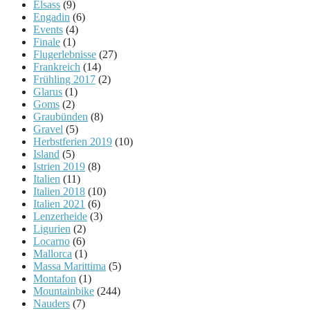
Elsass
(9)
Engadin
(6)
Events
(4)
Finale
(1)
Flugerlebnisse
(27)
Frankreich
(14)
Frühling 2017
(2)
Glarus
(1)
Goms
(2)
Graubünden
(8)
Gravel
(5)
Herbstferien 2019
(10)
Island
(5)
Istrien 2019
(8)
Italien
(11)
Italien 2018
(10)
Italien 2021
(6)
Lenzerheide
(3)
Ligurien
(2)
Locarno
(6)
Mallorca
(1)
Massa Marittima
(5)
Montafon
(1)
Mountainbike
(244)
Nauders
(7)