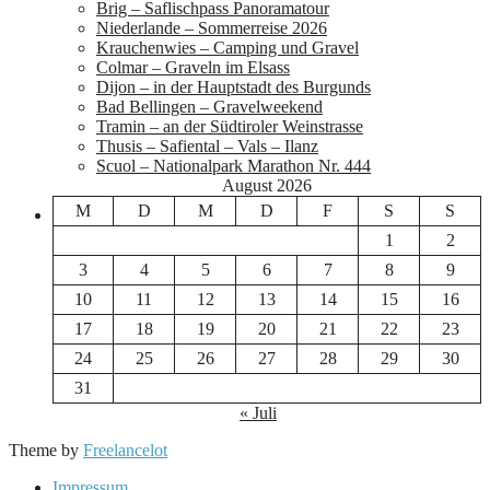
Brig – Saflischpass Panoramatour
Niederlande – Sommerreise 2026
Krauchenwies – Camping und Gravel
Colmar – Graveln im Elsass
Dijon – in der Hauptstadt des Burgunds
Bad Bellingen – Gravelweekend
Tramin – an der Südtiroler Weinstrasse
Thusis – Safiental – Vals – Ilanz
Scuol – Nationalpark Marathon Nr. 444
August 2026
M
D
M
D
F
S
S
1
2
3
4
5
6
7
8
9
10
11
12
13
14
15
16
17
18
19
20
21
22
23
24
25
26
27
28
29
30
31
« Juli
Theme by
Freelancelot
Impressum