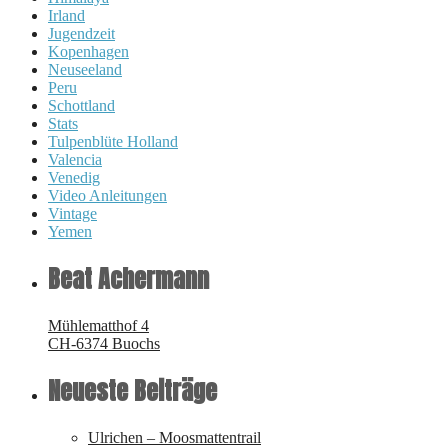
Irland
Jugendzeit
Kopenhagen
Neuseeland
Peru
Schottland
Stats
Tulpenblüte Holland
Valencia
Venedig
Video Anleitungen
Vintage
Yemen
Beat Achermann
Mühlematthof 4
CH-6374 Buochs
Neueste Beiträge
Ulrichen – Moosmattentrail