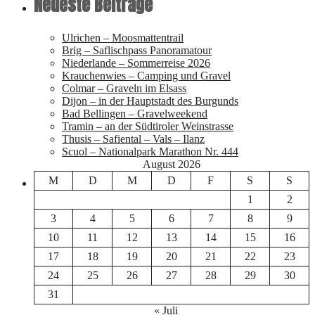
Neueste Beiträge
Ulrichen – Moosmattentrail
Brig – Saflischpass Panoramatour
Niederlande – Sommerreise 2026
Krauchenwies – Camping und Gravel
Colmar – Graveln im Elsass
Dijon – in der Hauptstadt des Burgunds
Bad Bellingen – Gravelweekend
Tramin – an der Südtiroler Weinstrasse
Thusis – Safiental – Vals – Ilanz
Scuol – Nationalpark Marathon Nr. 444
August 2026
M
D
M
D
F
S
S
1
2
3
4
5
6
7
8
9
10
11
12
13
14
15
16
17
18
19
20
21
22
23
24
25
26
27
28
29
30
31
« Juli