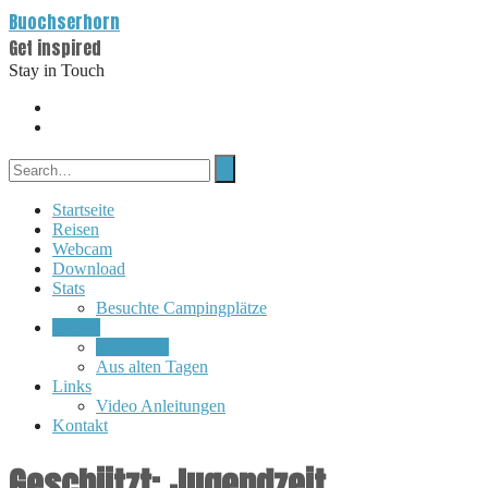
Buochserhorn
Get inspired
Stay in Touch
Startseite
Reisen
Webcam
Download
Stats
Besuchte Campingplätze
Album
Jugendzeit
Aus alten Tagen
Links
Video Anleitungen
Kontakt
Geschützt: Jugendzeit