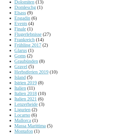
Dolomiten
(13)
Domleschg
(1)
Elsass
(9)
Engadin
(6)
Events
(4)
Finale
(1)
Flugerlebnisse
(27)
Frankreich
(14)
Frühling 2017
(2)
Glarus
(1)
Goms
(2)
Graubünden
(8)
Gravel
(5)
Herbstferien 2019
(10)
Island
(5)
Istrien 2019
(8)
Italien
(11)
Italien 2018
(10)
Italien 2021
(6)
Lenzerheide
(3)
Ligurien
(2)
Locarno
(6)
Mallorca
(1)
Massa Marittima
(5)
Montafon
(1)