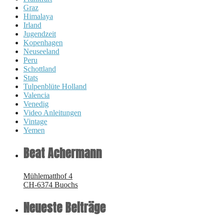
Graz
Himalaya
Irland
Jugendzeit
Kopenhagen
Neuseeland
Peru
Schottland
Stats
Tulpenblüte Holland
Valencia
Venedig
Video Anleitungen
Vintage
Yemen
Beat Achermann
Mühlematthof 4
CH-6374 Buochs
Neueste Beiträge