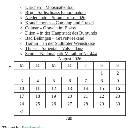
Ulrichen – Moosmattentrail
Brig – Saflischpass Panoramatour
Niederlande – Sommerreise 2026
Krauchenwies – Camping und Gravel
Colmar – Graveln im Elsass
Dijon – in der Hauptstadt des Burgunds
Bad Bellingen – Gravelweekend
Tramin – an der Südtiroler Weinstrasse
Thusis – Safiental – Vals – Ilanz
Scuol – Nationalpark Marathon Nr. 444
August 2026
M
D
M
D
F
S
S
1
2
3
4
5
6
7
8
9
10
11
12
13
14
15
16
17
18
19
20
21
22
23
24
25
26
27
28
29
30
31
« Juli
Theme by
Freelancelot