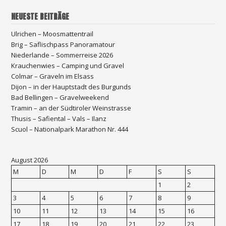
NEUESTE BEITRÄGE
Ulrichen – Moosmattentrail
Brig – Saflischpass Panoramatour
Niederlande – Sommerreise 2026
Krauchenwies – Camping und Gravel
Colmar – Graveln im Elsass
Dijon – in der Hauptstadt des Burgunds
Bad Bellingen – Gravelweekend
Tramin – an der Südtiroler Weinstrasse
Thusis – Safiental – Vals – Ilanz
Scuol – Nationalpark Marathon Nr. 444
August 2026
M
D
M
D
F
S
S
1
2
3
4
5
6
7
8
9
10
11
12
13
14
15
16
17
18
19
20
21
22
23