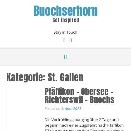
Buochserhorn
Get inspired
Stay in Touch
Kategorie:
St. Gallen
Pfäffikon – Obersee –
Richterswil – Buochs
Posted on
4. April 2025
Die Vorfrühlingstour ging über 2 Tage und
begann nach einer Zugsfahrt nach Pfäffikon
SZ von dort rund um den Obersee mit einem