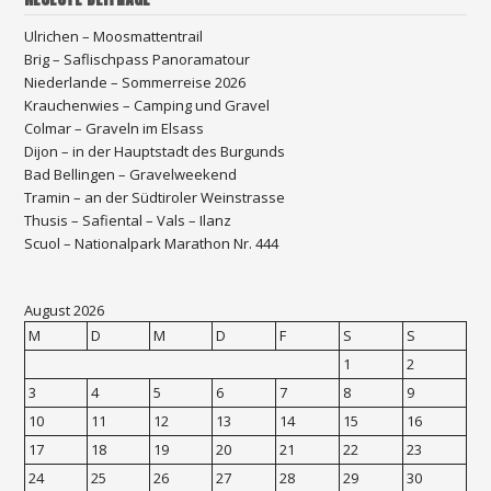
Ulrichen – Moosmattentrail
Brig – Saflischpass Panoramatour
Niederlande – Sommerreise 2026
Krauchenwies – Camping und Gravel
Colmar – Graveln im Elsass
Dijon – in der Hauptstadt des Burgunds
Bad Bellingen – Gravelweekend
Tramin – an der Südtiroler Weinstrasse
Thusis – Safiental – Vals – Ilanz
Scuol – Nationalpark Marathon Nr. 444
August 2026
M
D
M
D
F
S
S
1
2
3
4
5
6
7
8
9
10
11
12
13
14
15
16
17
18
19
20
21
22
23
24
25
26
27
28
29
30