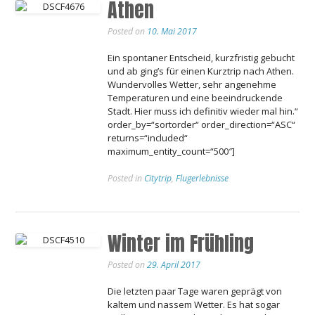
Athen
Posted on
10. Mai 2017
Ein spontaner Entscheid, kurzfristig gebucht
und ab ging’s für einen Kurztrip nach Athen.
Wundervolles Wetter, sehr angenehme
Temperaturen und eine beeindruckende
Stadt. Hier muss ich definitiv wieder mal hin.“
order_by=“sortorder“ order_direction=“ASC“
returns=“included“
maximum_entity_count=“500″]
Posted in
Citytrip
,
Flugerlebnisse
Winter im Frühling
Posted on
29. April 2017
Die letzten paar Tage waren geprägt von
kaltem und nassem Wetter. Es hat sogar