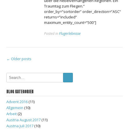
über die nebelverhangenen Regionen. Ein
Traumtag zum Fliegen.“
order_by=“sortorder“ order_direction=“ASC“
returns=“included“
maximum_entity_count=“500″]
Posted in
Flugerlebnisse
Posts
←
Older posts
navigation
BLOG KATEGORIEN
Advent 2016
(11)
Allgemein
(10)
Arbeit
(2)
Austria August 2017
(11)
Austria Juli 2017
(10)