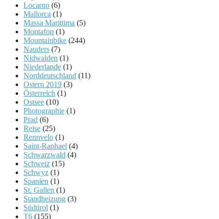
Locarno
(6)
Mallorca
(1)
Massa Marittima
(5)
Montafon
(1)
Mountainbike
(244)
Nauders
(7)
Nidwalden
(1)
Niederlande
(1)
Norddeutschland
(11)
Ostern 2019
(3)
Österreich
(1)
Ostsee
(10)
Photographie
(1)
Prad
(6)
Reise
(25)
Rennvelo
(1)
Saint-Raphael
(4)
Schwarzwald
(4)
Schweiz
(15)
Schwyz
(1)
Spanien
(1)
St. Gallen
(1)
Standheizung
(3)
Südtirol
(1)
T6
(155)