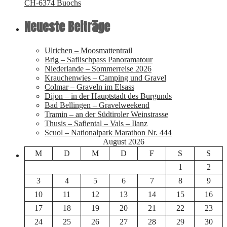
CH-6374 Buochs
Neueste Beiträge
Ulrichen – Moosmattentrail
Brig – Saflischpass Panoramatour
Niederlande – Sommerreise 2026
Krauchenwies – Camping und Gravel
Colmar – Graveln im Elsass
Dijon – in der Hauptstadt des Burgunds
Bad Bellingen – Gravelweekend
Tramin – an der Südtiroler Weinstrasse
Thusis – Safiental – Vals – Ilanz
Scuol – Nationalpark Marathon Nr. 444
August 2026
M
D
M
D
F
S
S
1
2
3
4
5
6
7
8
9
10
11
12
13
14
15
16
17
18
19
20
21
22
23
24
25
26
27
28
29
30