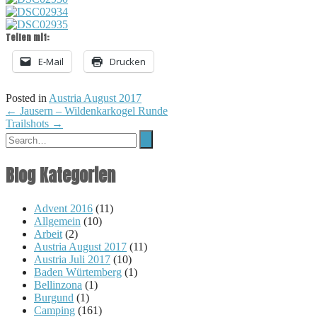
Teilen mit:
E-Mail
Drucken
Posted in
Austria August 2017
Post
←
Jausern – Wildenkarkogel Runde
Trailshots
→
navigation
Blog Kategorien
Advent 2016
(11)
Allgemein
(10)
Arbeit
(2)
Austria August 2017
(11)
Austria Juli 2017
(10)
Baden Würtemberg
(1)
Bellinzona
(1)
Burgund
(1)
Camping
(161)