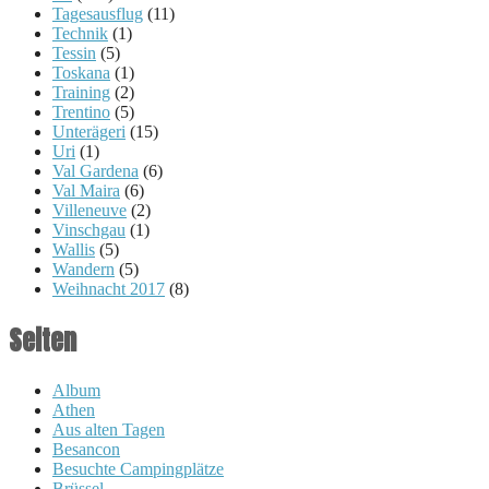
Tagesausflug
(11)
Technik
(1)
Tessin
(5)
Toskana
(1)
Training
(2)
Trentino
(5)
Unterägeri
(15)
Uri
(1)
Val Gardena
(6)
Val Maira
(6)
Villeneuve
(2)
Vinschgau
(1)
Wallis
(5)
Wandern
(5)
Weihnacht 2017
(8)
Seiten
Album
Athen
Aus alten Tagen
Besancon
Besuchte Campingplätze
Brüssel