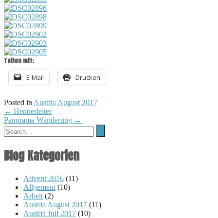
Teilen mit:
E-Mail
Drucken
Posted in
Austria August 2017
Post
←
Hennerleiter
Panorama Wanderung
→
navigation
Blog Kategorien
Advent 2016
(11)
Allgemein
(10)
Arbeit
(2)
Austria August 2017
(11)
Austria Juli 2017
(10)