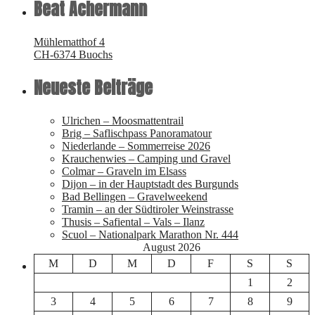
Beat Achermann
Mühlematthof 4
CH-6374 Buochs
Neueste Beiträge
Ulrichen – Moosmattentrail
Brig – Saflischpass Panoramatour
Niederlande – Sommerreise 2026
Krauchenwies – Camping und Gravel
Colmar – Graveln im Elsass
Dijon – in der Hauptstadt des Burgunds
Bad Bellingen – Gravelweekend
Tramin – an der Südtiroler Weinstrasse
Thusis – Safiental – Vals – Ilanz
Scuol – Nationalpark Marathon Nr. 444
August 2026
M
D
M
D
F
S
S
1
2
3
4
5
6
7
8
9