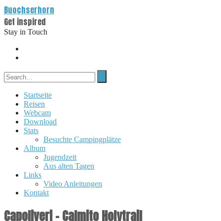
Buochserhorn
Get inspired
Stay in Touch
Startseite
Reisen
Webcam
Download
Stats
Besuchte Campingplätze
Album
Jugendzeit
Aus alten Tagen
Links
Video Anleitungen
Kontakt
Capoliveri – Calmito Holytrail