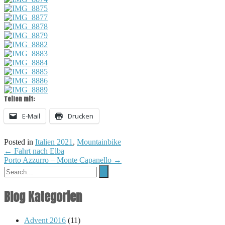
Teilen mit:
E-Mail
Drucken
Posted in
Italien 2021
,
Mountainbike
Post
←
Fahrt nach Elba
Porto Azzurro – Monte Capanello
→
navigation
Blog Kategorien
Advent 2016
(11)