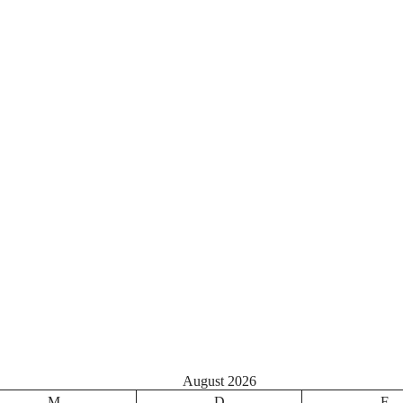
August 2026
M
D
F