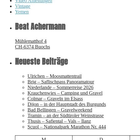
Video Anleitungen
Vintage
Yemen
Beat Achermann
Mühlematthof 4
CH-6374 Buochs
Neueste Beiträge
Ulrichen – Moosmattentrail
Brig – Saflischpass Panoramatour
Niederlande – Sommerreise 2026
Krauchenwies – Camping und Gravel
Colmar – Graveln im Elsass
Dijon – in der Hauptstadt des Burgunds
Bad Bellingen – Gravelweekend
Tramin – an der Südtiroler Weinstrasse
Thusis – Safiental – Vals – Ilanz
Scuol – Nationalpark Marathon Nr. 444
M
D