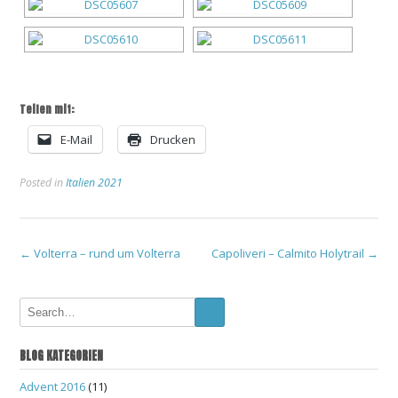
Teilen mit:
E-Mail
Drucken
Posted in
Italien 2021
Post
←
Volterra – rund um Volterra
Capoliveri – Calmito Holytrail
→
navigation
BLOG KATEGORIEN
Advent 2016
(11)