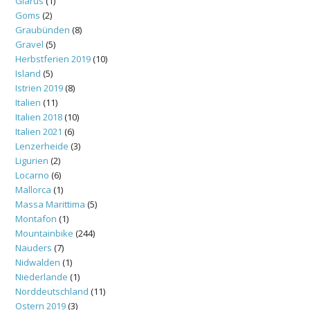
Glarus
(1)
Goms
(2)
Graubünden
(8)
Gravel
(5)
Herbstferien 2019
(10)
Island
(5)
Istrien 2019
(8)
Italien
(11)
Italien 2018
(10)
Italien 2021
(6)
Lenzerheide
(3)
Ligurien
(2)
Locarno
(6)
Mallorca
(1)
Massa Marittima
(5)
Montafon
(1)
Mountainbike
(244)
Nauders
(7)
Nidwalden
(1)
Niederlande
(1)
Norddeutschland
(11)
Ostern 2019
(3)