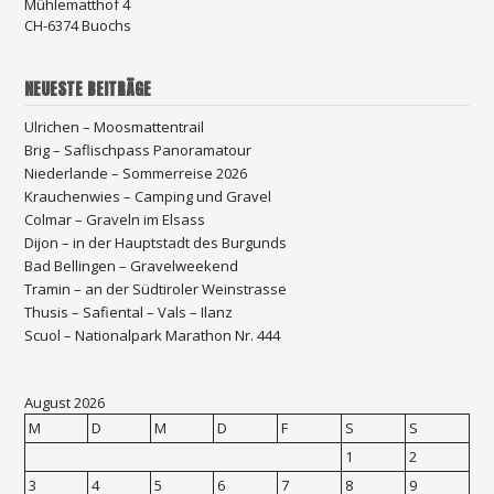
Mühlematthof 4
CH-6374 Buochs
NEUESTE BEITRÄGE
Ulrichen – Moosmattentrail
Brig – Saflischpass Panoramatour
Niederlande – Sommerreise 2026
Krauchenwies – Camping und Gravel
Colmar – Graveln im Elsass
Dijon – in der Hauptstadt des Burgunds
Bad Bellingen – Gravelweekend
Tramin – an der Südtiroler Weinstrasse
Thusis – Safiental – Vals – Ilanz
Scuol – Nationalpark Marathon Nr. 444
August 2026
M
D
M
D
F
S
S
1
2
3
4
5
6
7
8
9