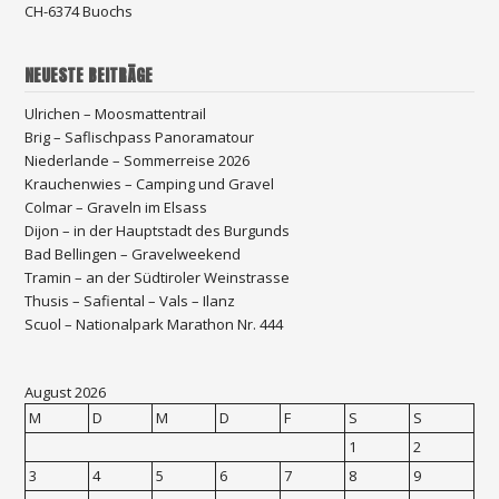
CH-6374 Buochs
NEUESTE BEITRÄGE
Ulrichen – Moosmattentrail
Brig – Saflischpass Panoramatour
Niederlande – Sommerreise 2026
Krauchenwies – Camping und Gravel
Colmar – Graveln im Elsass
Dijon – in der Hauptstadt des Burgunds
Bad Bellingen – Gravelweekend
Tramin – an der Südtiroler Weinstrasse
Thusis – Safiental – Vals – Ilanz
Scuol – Nationalpark Marathon Nr. 444
August 2026
M
D
M
D
F
S
S
1
2
3
4
5
6
7
8
9