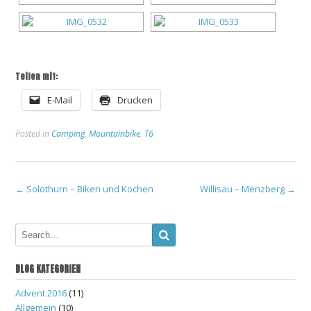
Teilen mit:
E-Mail
Drucken
Posted in
Camping
,
Mountainbike
,
T6
Post
←
Solothurn – Biken und Kochen
Willisau – Menzberg
→
navigation
BLOG KATEGORIEN
Advent 2016
(11)
Allgemein
(10)