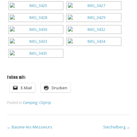
Teilen mit:
E-Mail
Drucken
Posted in
Camping
,
Citytrip
Post
←
Baume-les-Messieurs
Stechelberg
→