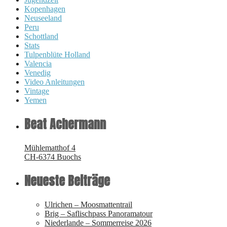
Kopenhagen
Neuseeland
Peru
Schottland
Stats
Tulpenblüte Holland
Valencia
Venedig
Video Anleitungen
Vintage
Yemen
Beat Achermann
Mühlematthof 4
CH-6374 Buochs
Neueste Beiträge
Ulrichen – Moosmattentrail
Brig – Saflischpass Panoramatour
Niederlande – Sommerreise 2026