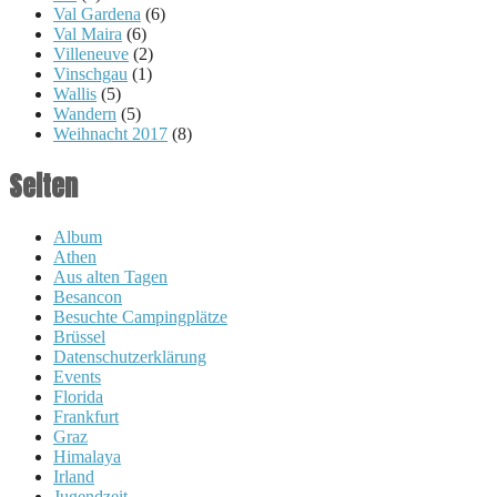
Val Gardena
(6)
Val Maira
(6)
Villeneuve
(2)
Vinschgau
(1)
Wallis
(5)
Wandern
(5)
Weihnacht 2017
(8)
Seiten
Album
Athen
Aus alten Tagen
Besancon
Besuchte Campingplätze
Brüssel
Datenschutzerklärung
Events
Florida
Frankfurt
Graz
Himalaya
Irland
Jugendzeit