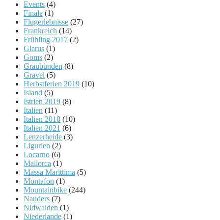
Events
(4)
Finale
(1)
Flugerlebnisse
(27)
Frankreich
(14)
Frühling 2017
(2)
Glarus
(1)
Goms
(2)
Graubünden
(8)
Gravel
(5)
Herbstferien 2019
(10)
Island
(5)
Istrien 2019
(8)
Italien
(11)
Italien 2018
(10)
Italien 2021
(6)
Lenzerheide
(3)
Ligurien
(2)
Locarno
(6)
Mallorca
(1)
Massa Marittima
(5)
Montafon
(1)
Mountainbike
(244)
Nauders
(7)
Nidwalden
(1)
Niederlande
(1)