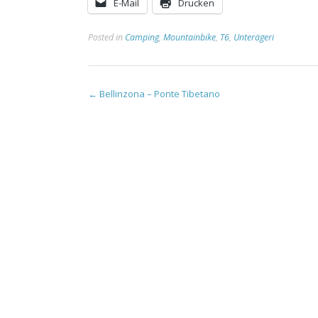
E-Mail
Drucken
Posted in
Camping
,
Mountainbike
,
T6
,
Unterägeri
Post
←
Bellinzona – Ponte Tibetano
navigation