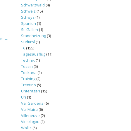
Schwarzwald
(4)
Schweiz
(15)
Schwyz
(1)
Spanien
(1)
St. Gallen
(1)
Standheizung
(3)
urm
→
Südtirol
(1)
T6
(155)
Tagesausflug
(11)
Technik
(1)
Tessin
(5)
Toskana
(1)
Training
(2)
Trentino
(5)
Unterägeri
(15)
Uri
(1)
Val Gardena
(6)
Val Maira
(6)
Villeneuve
(2)
Vinschgau
(1)
Wallis
(5)