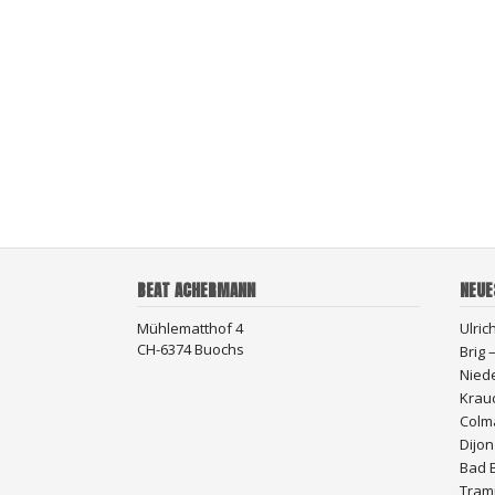
BEAT ACHERMANN
NEUE
Mühlematthof 4
Ulric
CH-6374 Buochs
Brig
Nied
Krau
Colma
Dijon
Bad 
Trami