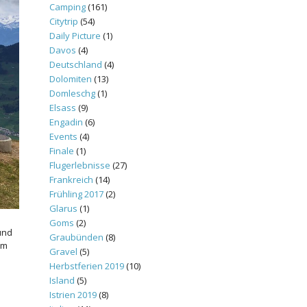
Camping
(161)
Citytrip
(54)
Daily Picture
(1)
Davos
(4)
Deutschland
(4)
Dolomiten
(13)
Domleschg
(1)
Elsass
(9)
Engadin
(6)
Events
(4)
Finale
(1)
Flugerlebnisse
(27)
Frankreich
(14)
Frühling 2017
(2)
Glarus
(1)
Goms
(2)
und
Graubünden
(8)
mm
Gravel
(5)
Herbstferien 2019
(10)
Island
(5)
Istrien 2019
(8)