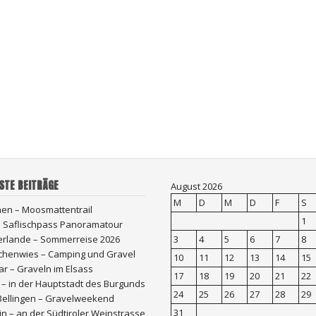
STE BEITRÄGE
August 2026
M
D
M
D
F
S
hen – Moosmattentrail
1
 – Saflischpass Panoramatour
erlande – Sommerreise 2026
3
4
5
6
7
8
chenwies – Camping und Gravel
10
11
12
13
14
15
r – Graveln im Elsass
17
18
19
20
21
22
 – in der Hauptstadt des Burgunds
24
25
26
27
28
29
Bellingen – Gravelweekend
31
n – an der Südtiroler Weinstrasse