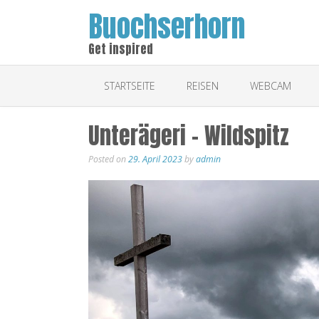
Buochserhorn
Get inspired
STARTSEITE
REISEN
WEBCAM
Unterägeri – Wildspitz
Posted on
29. April 2023
by
admin