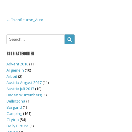
Post
←
Tsanfleuron_Auto
navigation
BLOG KATEGORIEN
Advent 2016
(11)
Allgemein
(10)
Arbeit
(2)
Austria August 2017
(11)
Austria Juli 2017
(10)
Baden Würtemberg
(1)
Bellinzona
(1)
Burgund
(1)
Camping
(161)
Citytrip
(54)
Daily Picture
(1)
Davos
(4)