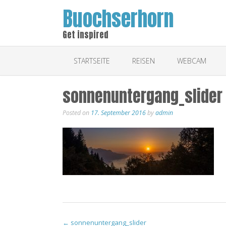
Buochserhorn
Get inspired
STARTSEITE
REISEN
WEBCAM
sonnenuntergang_slider
Posted on
17. September 2016
by
admin
Post
←
sonnenuntergang_slider