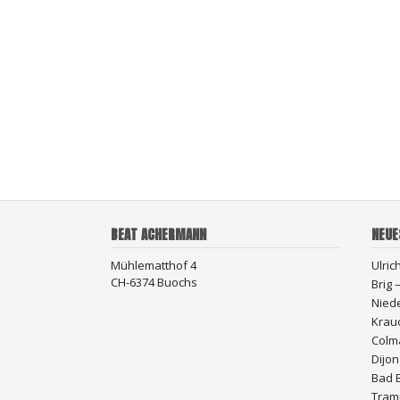
BEAT ACHERMANN
NEUE
Mühlematthof 4
Ulric
CH-6374 Buochs
Brig
Nied
Krau
Colma
Dijon
Bad 
Trami