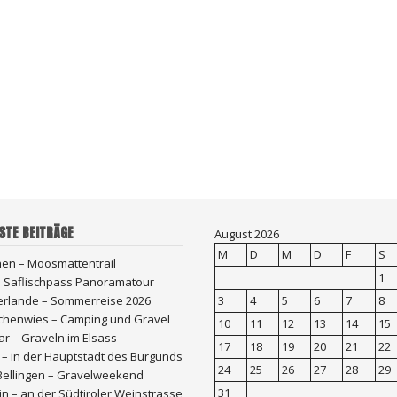
STE BEITRÄGE
August 2026
M
D
M
D
F
S
hen – Moosmattentrail
1
 – Saflischpass Panoramatour
erlande – Sommerreise 2026
3
4
5
6
7
8
chenwies – Camping und Gravel
10
11
12
13
14
15
r – Graveln im Elsass
17
18
19
20
21
22
 – in der Hauptstadt des Burgunds
24
25
26
27
28
29
Bellingen – Gravelweekend
31
n – an der Südtiroler Weinstrasse