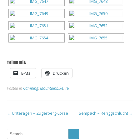
Teilen mit:
E-Mail
Drucken
Posted in
Camping
,
Mountainbike
,
T6
Post
←
Unterägeri – Zugerberg-Lorze
Sempach – Renggschlucht
→
navigation