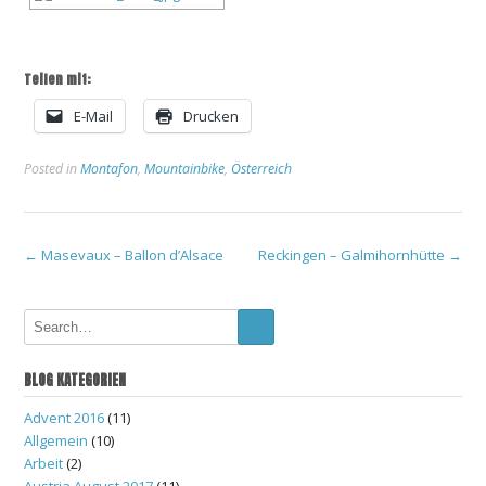
Teilen mit:
E-Mail
Drucken
Posted in
Montafon
,
Mountainbike
,
Österreich
Post
←
Masevaux – Ballon d’Alsace
Reckingen – Galmihornhütte
→
navigation
BLOG KATEGORIEN
Advent 2016
(11)
Allgemein
(10)
Arbeit
(2)
Austria August 2017
(11)