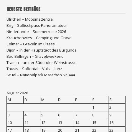
NEUESTE BEITRÄGE
Ulrichen – Moosmattentrail
Brig – Saflischpass Panoramatour
Niederlande – Sommerreise 2026
Krauchenwies – Camping und Gravel
Colmar – Graveln im Elsass
Dijon – in der Hauptstadt des Burgunds
Bad Bellingen – Gravelweekend
Tramin – an der Südtiroler Weinstrasse
Thusis – Safiental – Vals – Ilanz
Scuol – Nationalpark Marathon Nr. 444
August 2026
M
D
M
D
F
S
S
1
2
3
4
5
6
7
8
9
10
11
12
13
14
15
16
17
18
19
20
21
22
23