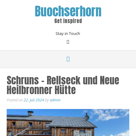
Buochserhorn
Get inspired
Stay in Touch
Schruns – Rellseck und Neue
Heilbronner Hütte
Posted on
22. Juli 2024
by
admin