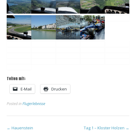
Teilen mit:
E-Mail
Drucken
Posted in
Flugerlebnisse
Post
←
Hauenstein
Tag 1 – Kloster Holzen
→