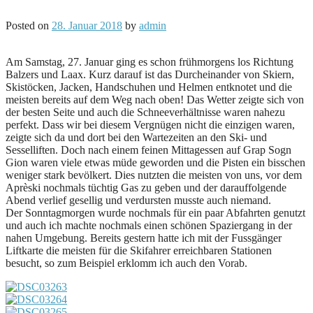
Posted on
28. Januar 2018
by
admin
Am Samstag, 27. Januar ging es schon frühmorgens los Richtung
Balzers und Laax. Kurz darauf ist das Durcheinander von Skiern,
Skistöcken, Jacken, Handschuhen und Helmen entknotet und die
meisten bereits auf dem Weg nach oben! Das Wetter zeigte sich von
der besten Seite und auch die Schneeverhältnisse waren nahezu
perfekt. Dass wir bei diesem Vergnügen nicht die einzigen waren,
zeigte sich da und dort bei den Wartezeiten an den Ski- und
Sesselliften. Doch nach einem feinen Mittagessen auf Grap Sogn
Gion waren viele etwas müde geworden und die Pisten ein bisschen
weniger stark bevölkert. Dies nutzten die meisten von uns, vor dem
Aprèski nochmals tüchtig Gas zu geben und der darauffolgende
Abend verlief gesellig und verdursten musste auch niemand.
Der Sonntagmorgen wurde nochmals für ein paar Abfahrten genutzt
und auch ich machte nochmals einen schönen Spaziergang in der
nahen Umgebung. Bereits gestern hatte ich mit der Fussgänger
Liftkarte die meisten für die Skifahrer erreichbaren Stationen
besucht, so zum Beispiel erklomm ich auch den Vorab.