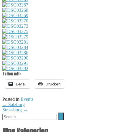
Teilen mit:
E-Mail
Drucken
Posted in
Events
Post
←
Salzburg
Strassburg
→
navigation
Blog Kategorien