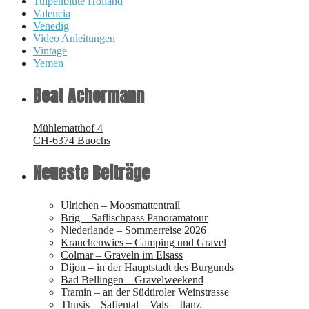
Tulpenblüte Holland
Valencia
Venedig
Video Anleitungen
Vintage
Yemen
Beat Achermann
Mühlematthof 4
CH-6374 Buochs
Neueste Beiträge
Ulrichen – Moosmattentrail
Brig – Saflischpass Panoramatour
Niederlande – Sommerreise 2026
Krauchenwies – Camping und Gravel
Colmar – Graveln im Elsass
Dijon – in der Hauptstadt des Burgunds
Bad Bellingen – Gravelweekend
Tramin – an der Südtiroler Weinstrasse
Thusis – Safiental – Vals – Ilanz