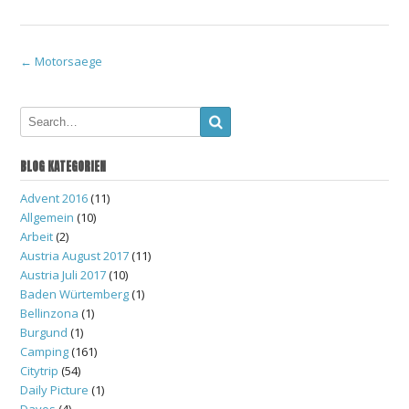
Post
←
Motorsaege
navigation
BLOG KATEGORIEN
Advent 2016
(11)
Allgemein
(10)
Arbeit
(2)
Austria August 2017
(11)
Austria Juli 2017
(10)
Baden Würtemberg
(1)
Bellinzona
(1)
Burgund
(1)
Camping
(161)
Citytrip
(54)
Daily Picture
(1)
Davos
(4)