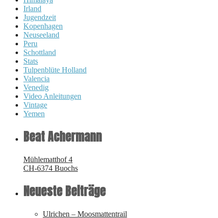
Irland
Jugendzeit
Kopenhagen
Neuseeland
Peru
Schottland
Stats
Tulpenblüte Holland
Valencia
Venedig
Video Anleitungen
Vintage
Yemen
Beat Achermann
Mühlematthof 4
CH-6374 Buochs
Neueste Beiträge
Ulrichen – Moosmattentrail