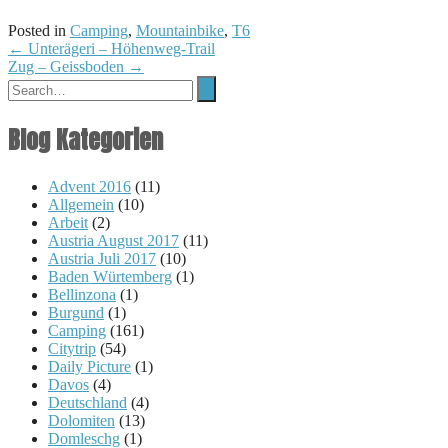
Posted in
Camping
,
Mountainbike
,
T6
Post
←
Unterägeri – Höhenweg-Trail
Zug – Geissboden
→
navigation
Blog Kategorien
Advent 2016
(11)
Allgemein
(10)
Arbeit
(2)
Austria August 2017
(11)
Austria Juli 2017
(10)
Baden Würtemberg
(1)
Bellinzona
(1)
Burgund
(1)
Camping
(161)
Citytrip
(54)
Daily Picture
(1)
Davos
(4)
Deutschland
(4)
Dolomiten
(13)
Domleschg
(1)