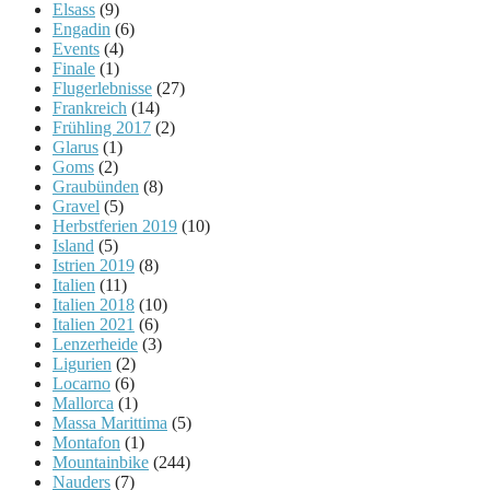
Elsass
(9)
Engadin
(6)
Events
(4)
Finale
(1)
Flugerlebnisse
(27)
Frankreich
(14)
Frühling 2017
(2)
Glarus
(1)
Goms
(2)
Graubünden
(8)
Gravel
(5)
Herbstferien 2019
(10)
Island
(5)
Istrien 2019
(8)
Italien
(11)
Italien 2018
(10)
Italien 2021
(6)
Lenzerheide
(3)
Ligurien
(2)
Locarno
(6)
Mallorca
(1)
Massa Marittima
(5)
Montafon
(1)
Mountainbike
(244)
Nauders
(7)