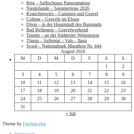
Brig – Saflischpass Panoramatour
Niederlande – Sommerreise 2026
Krauchenwies – Camping und Gravel
Colmar – Graveln im Elsass
Dijon – in der Hauptstadt des Burgunds
Bad Bellingen – Gravelweekend
Tramin – an der Südtiroler Weinstrasse
Thusis – Safiental – Vals – Ilanz
Scuol – Nationalpark Marathon Nr. 444
August 2026
M
D
M
D
F
S
S
1
2
3
4
5
6
7
8
9
10
11
12
13
14
15
16
17
18
19
20
21
22
23
24
25
26
27
28
29
30
31
« Juli
Theme by
Freelancelot
Impressum