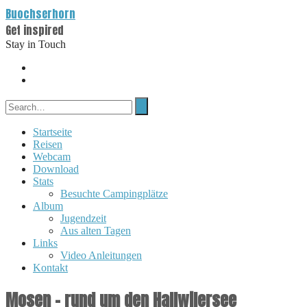
Buochserhorn
Get inspired
Stay in Touch
Startseite
Reisen
Webcam
Download
Stats
Besuchte Campingplätze
Album
Jugendzeit
Aus alten Tagen
Links
Video Anleitungen
Kontakt
Mosen – rund um den Hallwilersee