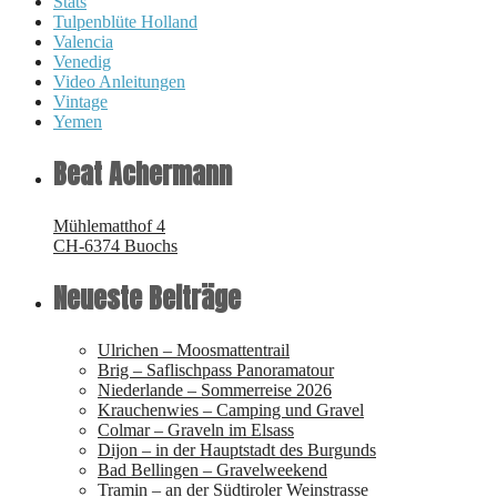
Stats
Tulpenblüte Holland
Valencia
Venedig
Video Anleitungen
Vintage
Yemen
Beat Achermann
Mühlematthof 4
CH-6374 Buochs
Neueste Beiträge
Ulrichen – Moosmattentrail
Brig – Saflischpass Panoramatour
Niederlande – Sommerreise 2026
Krauchenwies – Camping und Gravel
Colmar – Graveln im Elsass
Dijon – in der Hauptstadt des Burgunds
Bad Bellingen – Gravelweekend
Tramin – an der Südtiroler Weinstrasse