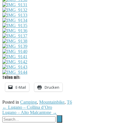
Teilen mit:
E-Mail
Drucken
Posted in
Camping
,
Mountainbike
,
T6
Post
←
Lugano – Collina d’Oro
Lugano – Alto Malcantone
→
navigation