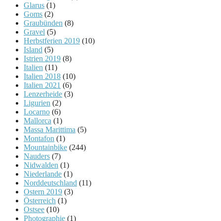
Glarus
(1)
Goms
(2)
Graubünden
(8)
Gravel
(5)
Herbstferien 2019
(10)
Island
(5)
Istrien 2019
(8)
Italien
(11)
Italien 2018
(10)
Italien 2021
(6)
Lenzerheide
(3)
Ligurien
(2)
Locarno
(6)
Mallorca
(1)
Massa Marittima
(5)
Montafon
(1)
Mountainbike
(244)
Nauders
(7)
Nidwalden
(1)
Niederlande
(1)
Norddeutschland
(11)
Ostern 2019
(3)
Österreich
(1)
Ostsee
(10)
Photographie
(1)