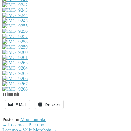
Teilen mit:
E-Mail
Drucken
Posted in
Mountainbike
Post
←
Locarno – Bassuno
Locarno – Valle Morobbia
→