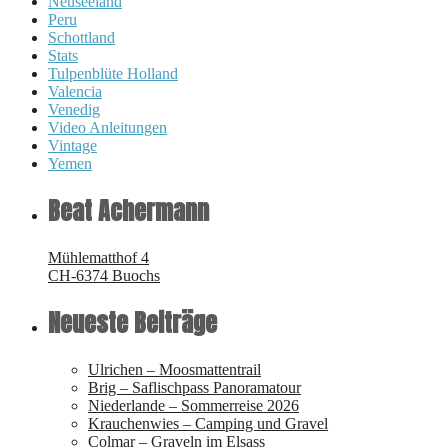
Neuseeland
Peru
Schottland
Stats
Tulpenblüte Holland
Valencia
Venedig
Video Anleitungen
Vintage
Yemen
Beat Achermann
Mühlematthof 4
CH-6374 Buochs
Neueste Beiträge
Ulrichen – Moosmattentrail
Brig – Saflischpass Panoramatour
Niederlande – Sommerreise 2026
Krauchenwies – Camping und Gravel
Colmar – Graveln im Elsass