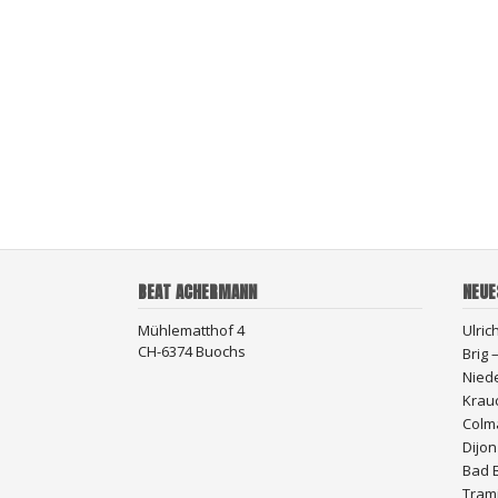
BEAT ACHERMANN
NEUE
Mühlematthof 4
Ulric
CH-6374 Buochs
Brig
Nied
Krau
Colma
Dijon
Bad 
Trami