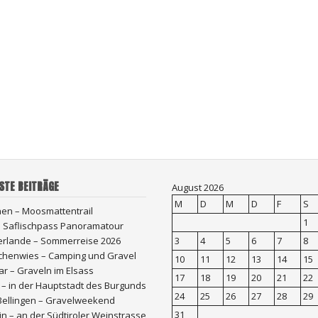
STE BEITRÄGE
August 2026
M
D
M
D
F
S
hen – Moosmattentrail
1
 – Saflischpass Panoramatour
erlande – Sommerreise 2026
3
4
5
6
7
8
chenwies – Camping und Gravel
10
11
12
13
14
15
r – Graveln im Elsass
17
18
19
20
21
22
 – in der Hauptstadt des Burgunds
24
25
26
27
28
29
Bellingen – Gravelweekend
31
n – an der Südtiroler Weinstrasse