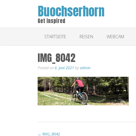
Buochserhorn
Get inspired
STARTSEITE
REISEN
WEBCAM
IMG_8042
Posted on
6. Juni 2021
by
admin
Post
←
IMG_8042