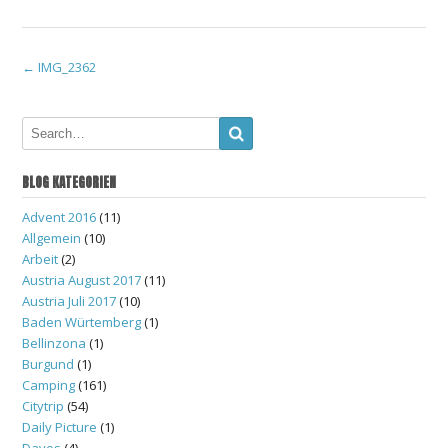
Post
←
IMG_2362
navigation
BLOG KATEGORIEN
Advent 2016
(11)
Allgemein
(10)
Arbeit
(2)
Austria August 2017
(11)
Austria Juli 2017
(10)
Baden Würtemberg
(1)
Bellinzona
(1)
Burgund
(1)
Camping
(161)
Citytrip
(54)
Daily Picture
(1)
Davos
(4)