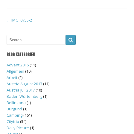
Post
←
IMG_0735-2
navigation
BLOG KATEGORIEN
Advent 2016
(11)
Allgemein
(10)
Arbeit
(2)
Austria August 2017
(11)
Austria Juli 2017
(10)
Baden Würtemberg
(1)
Bellinzona
(1)
Burgund
(1)
Camping
(161)
Citytrip
(54)
Daily Picture
(1)
Davos
(4)