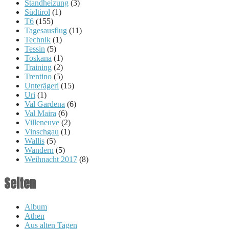
Standheizung
(3)
Südtirol
(1)
T6
(155)
Tagesausflug
(11)
Technik
(1)
Tessin
(5)
Toskana
(1)
Training
(2)
Trentino
(5)
Unterägeri
(15)
Uri
(1)
Val Gardena
(6)
Val Maira
(6)
Villeneuve
(2)
Vinschgau
(1)
Wallis
(5)
Wandern
(5)
Weihnacht 2017
(8)
Seiten
Album
Athen
Aus alten Tagen