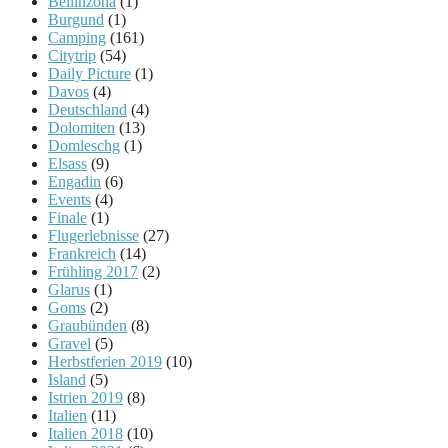
Bellinzona
(1)
Burgund
(1)
Camping
(161)
Citytrip
(54)
Daily Picture
(1)
Davos
(4)
Deutschland
(4)
Dolomiten
(13)
Domleschg
(1)
Elsass
(9)
Engadin
(6)
Events
(4)
Finale
(1)
Flugerlebnisse
(27)
Frankreich
(14)
Frühling 2017
(2)
Glarus
(1)
Goms
(2)
Graubünden
(8)
Gravel
(5)
Herbstferien 2019
(10)
Island
(5)
Istrien 2019
(8)
Italien
(11)
Italien 2018
(10)