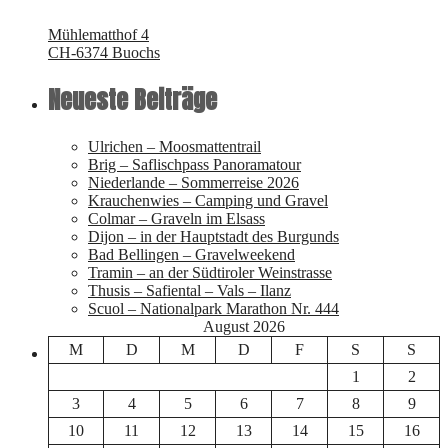
Mühlematthof 4
CH-6374 Buochs
Neueste Beiträge
Ulrichen – Moosmattentrail
Brig – Saflischpass Panoramatour
Niederlande – Sommerreise 2026
Krauchenwies – Camping und Gravel
Colmar – Graveln im Elsass
Dijon – in der Hauptstadt des Burgunds
Bad Bellingen – Gravelweekend
Tramin – an der Südtiroler Weinstrasse
Thusis – Safiental – Vals – Ilanz
Scuol – Nationalpark Marathon Nr. 444
August 2026
M
D
M
D
F
S
S
1
2
3
4
5
6
7
8
9
10
11
12
13
14
15
16