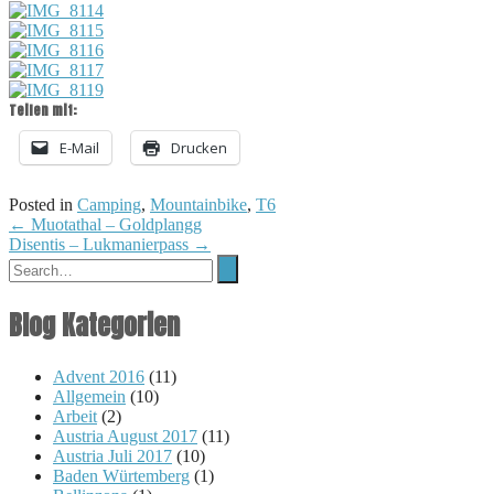
Teilen mit:
E-Mail
Drucken
Posted in
Camping
,
Mountainbike
,
T6
Post
←
Muotathal – Goldplangg
Disentis – Lukmanierpass
→
navigation
Blog Kategorien
Advent 2016
(11)
Allgemein
(10)
Arbeit
(2)
Austria August 2017
(11)
Austria Juli 2017
(10)
Baden Würtemberg
(1)