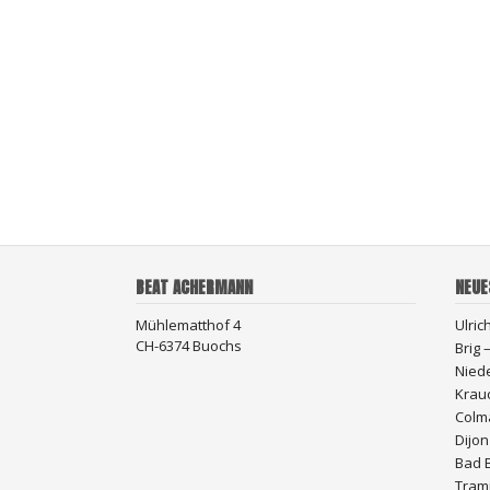
BEAT ACHERMANN
NEUE
Mühlematthof 4
Ulric
CH-6374 Buochs
Brig
Nied
Krau
Colma
Dijon
Bad 
Trami