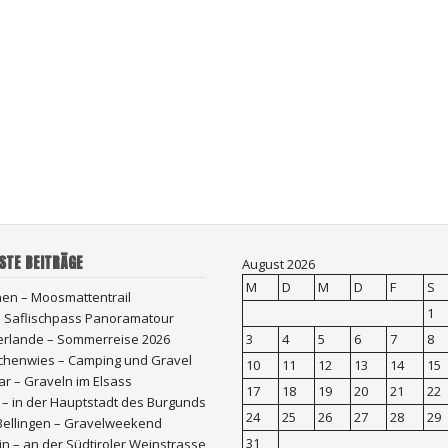
STE BEITRÄGE
August 2026
M
D
M
D
F
S
hen – Moosmattentrail
1
 – Saflischpass Panoramatour
erlande – Sommerreise 2026
3
4
5
6
7
8
chenwies – Camping und Gravel
10
11
12
13
14
15
r – Graveln im Elsass
17
18
19
20
21
22
 – in der Hauptstadt des Burgunds
24
25
26
27
28
29
Bellingen – Gravelweekend
31
n – an der Südtiroler Weinstrasse