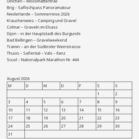
Ulrichen – Moosmattentrail
Brig – Saflischpass Panoramatour
Niederlande – Sommerreise 2026
Krauchenwies – Camping und Gravel
Colmar – Graveln im Elsass
Dijon – in der Hauptstadt des Burgunds
Bad Bellingen – Gravelweekend
Tramin – an der Südtiroler Weinstrasse
Thusis – Safiental – Vals – Ilanz
Scuol – Nationalpark Marathon Nr. 444
August 2026
M
D
M
D
F
S
S
1
2
3
4
5
6
7
8
9
10
11
12
13
14
15
16
17
18
19
20
21
22
23
24
25
26
27
28
29
30
31