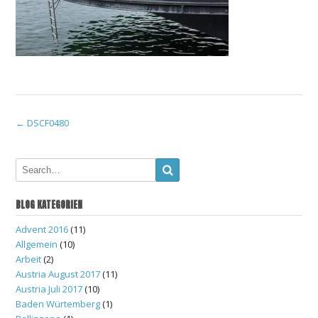
Post
←
DSCF0480
navigation
BLOG KATEGORIEN
Advent 2016
(11)
Allgemein
(10)
Arbeit
(2)
Austria August 2017
(11)
Austria Juli 2017
(10)
Baden Würtemberg
(1)