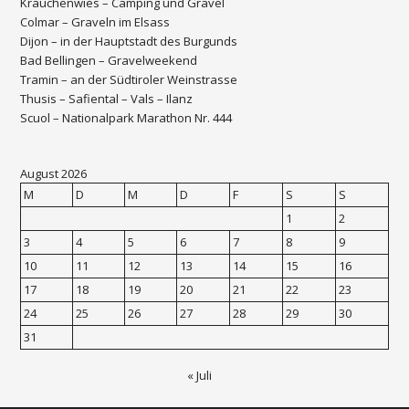
Krauchenwies – Camping und Gravel
Colmar – Graveln im Elsass
Dijon – in der Hauptstadt des Burgunds
Bad Bellingen – Gravelweekend
Tramin – an der Südtiroler Weinstrasse
Thusis – Safiental – Vals – Ilanz
Scuol – Nationalpark Marathon Nr. 444
August 2026
M
D
M
D
F
S
S
1
2
3
4
5
6
7
8
9
10
11
12
13
14
15
16
17
18
19
20
21
22
23
24
25
26
27
28
29
30
31
« Juli