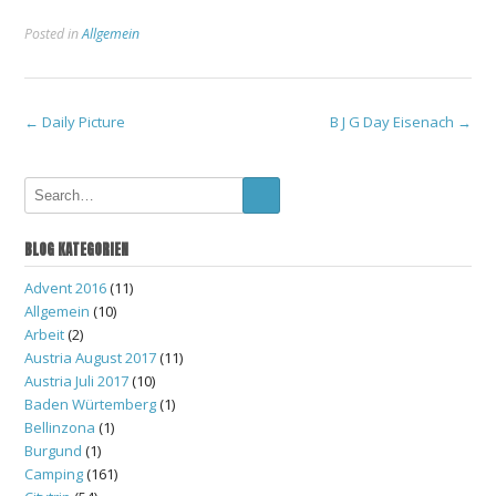
Posted in
Allgemein
Post
←
Daily Picture
B J G Day Eisenach
→
navigation
BLOG KATEGORIEN
Advent 2016
(11)
Allgemein
(10)
Arbeit
(2)
Austria August 2017
(11)
Austria Juli 2017
(10)
Baden Würtemberg
(1)
Bellinzona
(1)
Burgund
(1)
Camping
(161)