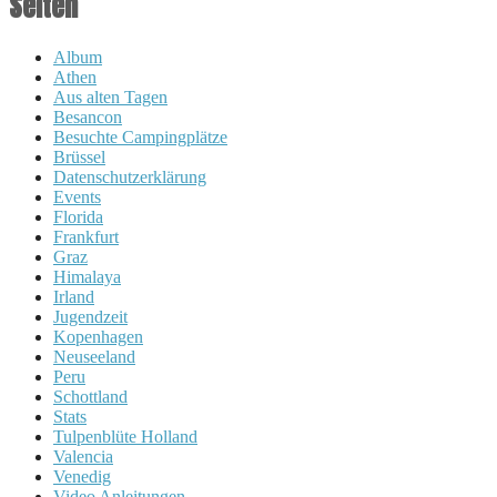
Seiten
Album
Athen
Aus alten Tagen
Besancon
Besuchte Campingplätze
Brüssel
Datenschutzerklärung
Events
Florida
Frankfurt
Graz
Himalaya
Irland
Jugendzeit
Kopenhagen
Neuseeland
Peru
Schottland
Stats
Tulpenblüte Holland
Valencia
Venedig
Video Anleitungen