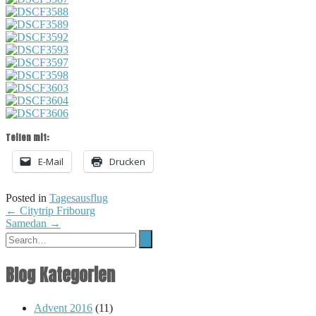
Teilen mit:
E-Mail
Drucken
Posted in
Tagesausflug
Post
←
Citytrip Fribourg
Samedan
→
navigation
Blog Kategorien
Advent 2016
(11)