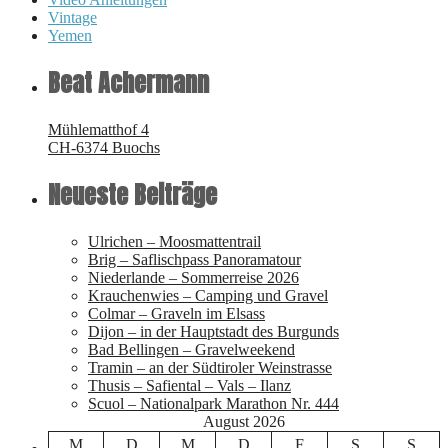
Vintage
Yemen
Beat Achermann
Mühlematthof 4
CH-6374 Buochs
Neueste Beiträge
Ulrichen – Moosmattentrail
Brig – Saflischpass Panoramatour
Niederlande – Sommerreise 2026
Krauchenwies – Camping und Gravel
Colmar – Graveln im Elsass
Dijon – in der Hauptstadt des Burgunds
Bad Bellingen – Gravelweekend
Tramin – an der Südtiroler Weinstrasse
Thusis – Safiental – Vals – Ilanz
Scuol – Nationalpark Marathon Nr. 444
August 2026
M
D
M
D
F
S
S