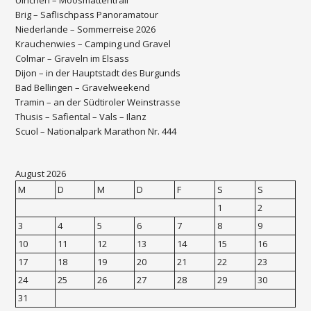
Brig – Saflischpass Panoramatour
Niederlande – Sommerreise 2026
Krauchenwies – Camping und Gravel
Colmar – Graveln im Elsass
Dijon – in der Hauptstadt des Burgunds
Bad Bellingen – Gravelweekend
Tramin – an der Südtiroler Weinstrasse
Thusis – Safiental – Vals – Ilanz
Scuol – Nationalpark Marathon Nr. 444
August 2026
M
D
M
D
F
S
S
1
2
3
4
5
6
7
8
9
10
11
12
13
14
15
16
17
18
19
20
21
22
23
24
25
26
27
28
29
30
31