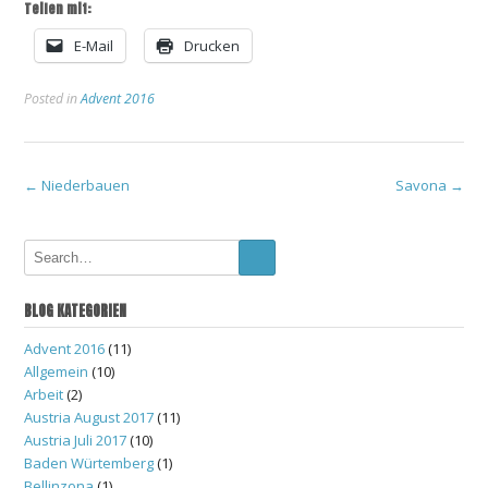
Teilen mit:
E-Mail
Drucken
Posted in
Advent 2016
Post
←
Niederbauen
Savona
→
navigation
BLOG KATEGORIEN
Advent 2016
(11)
Allgemein
(10)
Arbeit
(2)
Austria August 2017
(11)
Austria Juli 2017
(10)
Baden Würtemberg
(1)
Bellinzona
(1)