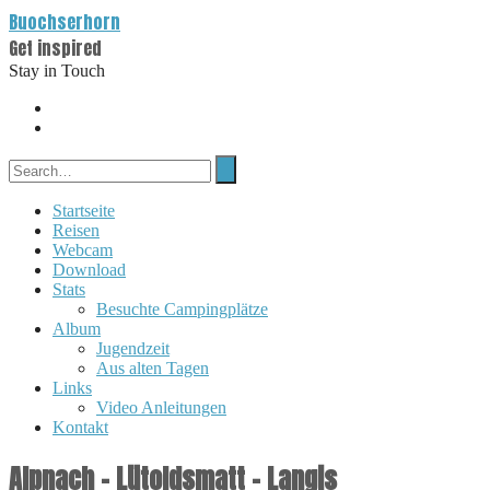
Buochserhorn
Get inspired
Stay in Touch
Startseite
Reisen
Webcam
Download
Stats
Besuchte Campingplätze
Album
Jugendzeit
Aus alten Tagen
Links
Video Anleitungen
Kontakt
Alpnach – Lütoldsmatt – Langis