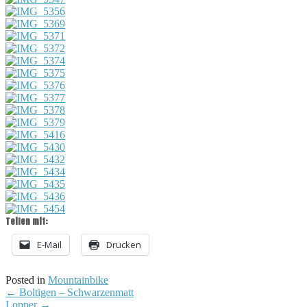
Teilen mit:
E-Mail
Drucken
Posted in
Mountainbike
Post
←
Boltigen – Schwarzenmatt
Lopper
→