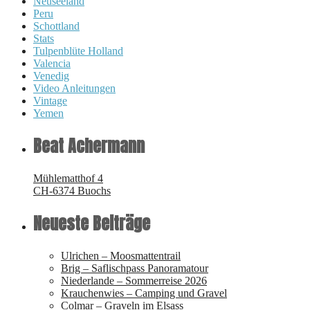
Neuseeland
Peru
Schottland
Stats
Tulpenblüte Holland
Valencia
Venedig
Video Anleitungen
Vintage
Yemen
Beat Achermann
Mühlematthof 4
CH-6374 Buochs
Neueste Beiträge
Ulrichen – Moosmattentrail
Brig – Saflischpass Panoramatour
Niederlande – Sommerreise 2026
Krauchenwies – Camping und Gravel
Colmar – Graveln im Elsass