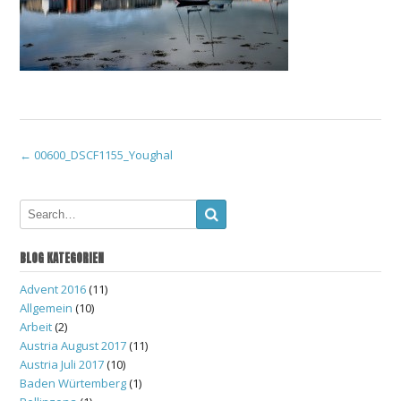
Post
←
00600_DSCF1155_Youghal
navigation
BLOG KATEGORIEN
Advent 2016
(11)
Allgemein
(10)
Arbeit
(2)
Austria August 2017
(11)
Austria Juli 2017
(10)
Baden Würtemberg
(1)