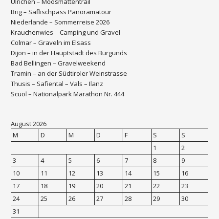
Ulrichen – Moosmattentrail
Brig – Saflischpass Panoramatour
Niederlande – Sommerreise 2026
Krauchenwies – Camping und Gravel
Colmar – Graveln im Elsass
Dijon – in der Hauptstadt des Burgunds
Bad Bellingen – Gravelweekend
Tramin – an der Südtiroler Weinstrasse
Thusis – Safiental – Vals – Ilanz
Scuol – Nationalpark Marathon Nr. 444
August 2026
M
D
M
D
F
S
S
1
2
3
4
5
6
7
8
9
10
11
12
13
14
15
16
17
18
19
20
21
22
23
24
25
26
27
28
29
30
31