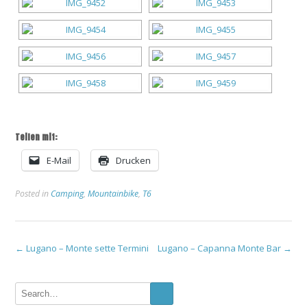
Teilen mit:
E-Mail
Drucken
Posted in
Camping
,
Mountainbike
,
T6
Post
←
Lugano – Monte sette Termini
Lugano – Capanna Monte Bar
→
navigation