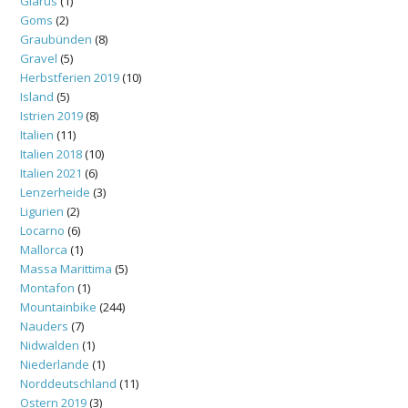
Glarus
(1)
Goms
(2)
Graubünden
(8)
Gravel
(5)
Herbstferien 2019
(10)
Island
(5)
Istrien 2019
(8)
Italien
(11)
Italien 2018
(10)
Italien 2021
(6)
Lenzerheide
(3)
Ligurien
(2)
Locarno
(6)
Mallorca
(1)
Massa Marittima
(5)
Montafon
(1)
Mountainbike
(244)
Nauders
(7)
Nidwalden
(1)
Niederlande
(1)
Norddeutschland
(11)
Ostern 2019
(3)