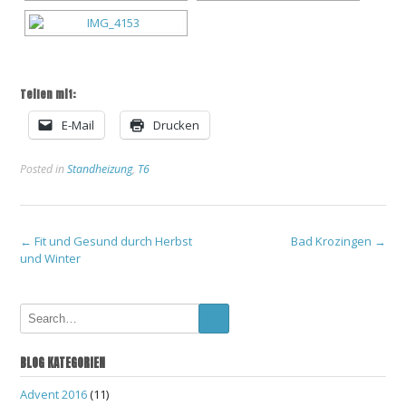
Teilen mit:
E-Mail
Drucken
Posted in
Standheizung
,
T6
Post
←
Fit und Gesund durch Herbst
Bad Krozingen
→
und Winter
navigation
BLOG KATEGORIEN
Advent 2016
(11)