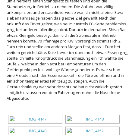
um einerseits einen Standplatz zu testen und eben die
Standheizung in Betrieb zu nehmen. Die Anfahrt war völlig
unkompliziert und erstaunlicherweise war ich nicht alleine. Etwa
sieben Fahrzeuge haben das gleiche Ziel gewählt. Nach der
Ankunft das Ticket gelöst, was bei mir mittels EC-Karte problemlos
ging, bei anderen allerdings nicht. Danach in der nahen Shisa Bar
etwas Kleingeld besorgt, damit ich die Stromsäule in Betrieb
nehmen konnte. 70 Pfennige pro KW. Vorsorglich schmiss ich 2
Euro rein und stellte am anderen Morgen fest, dass 1 Euro bei
weitem gereicht hätte. Kurz bevor ich dann noch etwas Essen ging,
stellte ich mittel Knopfdruck die Standheizung ein. Ich wählte die
Stufe 2, welche in der Nacht bei Temperaturen um den
Gefrierpunkt perfekt wohlige Wärme generierte. Es war schon
eine Freude, nach der Essensrückkehr die Türe zu öffnen und in
ein schön temperiertes Fahrzeug zu steigen. Auch die
Geräuschbildung war sehr dezent und hat nicht wirklich gestört.
Lediglich draussen vor dem Fahrzeug vernahm die Nase feine
Abgasdüfte.