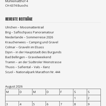
Mühlematthof 4
CH-6374 Buochs
NEUESTE BEITRÄGE
Ulrichen – Moosmattentrail
Brig – Saflischpass Panoramatour
Niederlande – Sommerreise 2026
Krauchenwies – Camping und Gravel
Colmar – Graveln im Elsass
Dijon – in der Hauptstadt des Burgunds
Bad Bellingen – Gravelweekend
Tramin – an der Südtiroler Weinstrasse
Thusis – Safiental – Vals – Ilanz
Scuol – Nationalpark Marathon Nr. 444
August 2026
M
D
M
D
F
S
S
1
2
3
4
5
6
7
8
9