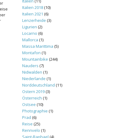
Italien
(11)
er
Italien 2018
(10)
weise
Italien 2021
(6)
eer
Lenzerheide
(3)
r
Ligurien
(2)
Locarno
(6)
Mallorca
(1)
Massa Marittima
(5)
Montafon
(1)
Mountainbike
(244)
Nauders
(7)
Nidwalden
(1)
Niederlande
(1)
Norddeutschland
(11)
Ostern 2019
(3)
Österreich
(1)
Ostsee
(10)
Photographie
(1)
Prad
(6)
Reise
(25)
Rennvelo
(1)
Saint-Raphael
(4)