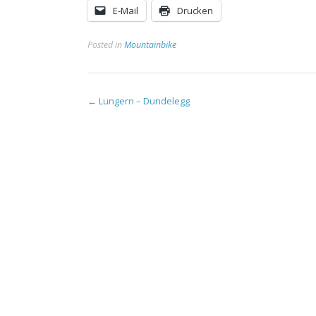
E-Mail
Drucken
Posted in
Mountainbike
Post
←
Lungern – Dundelegg
navigation