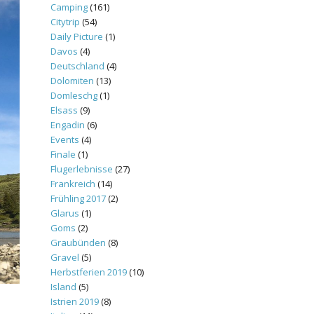
Camping
(161)
Citytrip
(54)
Daily Picture
(1)
Davos
(4)
Deutschland
(4)
Dolomiten
(13)
Domleschg
(1)
Elsass
(9)
Engadin
(6)
Events
(4)
Finale
(1)
Flugerlebnisse
(27)
Frankreich
(14)
Frühling 2017
(2)
Glarus
(1)
Goms
(2)
Graubünden
(8)
Gravel
(5)
Herbstferien 2019
(10)
Island
(5)
Istrien 2019
(8)