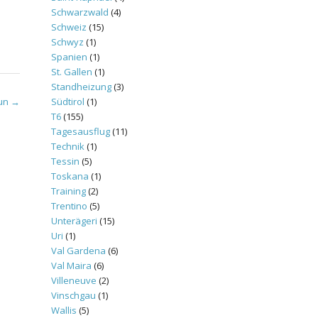
Schwarzwald
(4)
Schweiz
(15)
Schwyz
(1)
Spanien
(1)
St. Gallen
(1)
Standheizung
(3)
Südtirol
(1)
aun
→
T6
(155)
Tagesausflug
(11)
Technik
(1)
Tessin
(5)
Toskana
(1)
Training
(2)
Trentino
(5)
Unterägeri
(15)
Uri
(1)
Val Gardena
(6)
Val Maira
(6)
Villeneuve
(2)
Vinschgau
(1)
Wallis
(5)