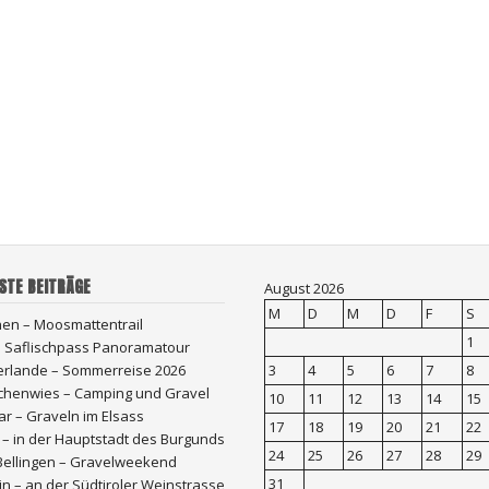
STE BEITRÄGE
August 2026
M
D
M
D
F
S
hen – Moosmattentrail
1
 – Saflischpass Panoramatour
erlande – Sommerreise 2026
3
4
5
6
7
8
chenwies – Camping und Gravel
10
11
12
13
14
15
r – Graveln im Elsass
17
18
19
20
21
22
 – in der Hauptstadt des Burgunds
24
25
26
27
28
29
Bellingen – Gravelweekend
31
n – an der Südtiroler Weinstrasse