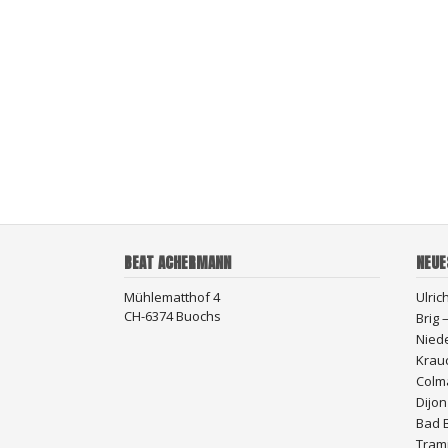
BEAT ACHERMANN
NEUE
Mühlematthof 4
Ulric
CH-6374 Buochs
Brig
Nied
Krau
Colma
Dijon
Bad 
Trami