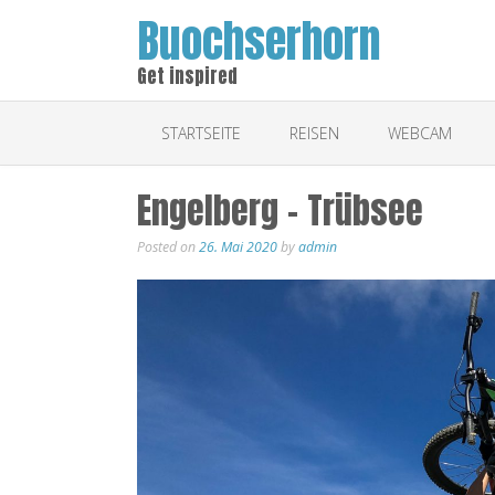
Buochserhorn
Get inspired
STARTSEITE
REISEN
WEBCAM
Engelberg – Trübsee
Posted on
26. Mai 2020
by
admin